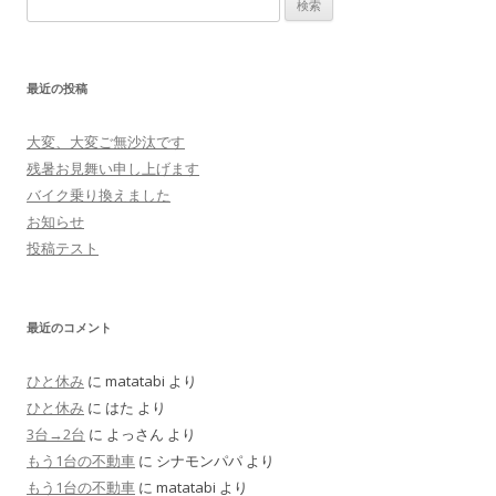
索:
最近の投稿
大変、大変ご無沙汰です
残暑お見舞い申し上げます
バイク乗り換えました
お知らせ
投稿テスト
最近のコメント
ひと休み
に
matatabi
より
ひと休み
に
はた
より
3台→2台
に
よっさん
より
もう1台の不動車
に
シナモンパパ
より
もう1台の不動車
に
matatabi
より