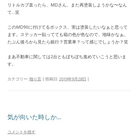
リトルカブ直ったら、MDさん、また再塗装しようかな〜なん
て…笑
このMD90に付けてるボックス、実は塗装したいなぁと思って
ます。ステッカー貼ってても箱の色が色なので、地味かなぁ。
たぶん後ろから見たら銀行？営業車？って感じでしょうか？笑
まあ不動車に関しては2台ともぼちぼち進めていこうと思いま
す。
カテゴリー:
独り言
| 投稿日:
2019年9月28日
|
気が向いた時しか…
コメントを残す