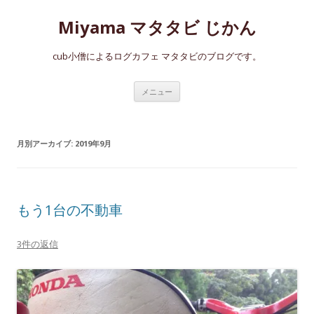
Miyama マタタビ じかん
cub小僧によるログカフェ マタタビのブログです。
コ
メニュー
ン
テ
ン
ツ
へ
月別アーカイブ:
2019年9月
ス
キ
ッ
プ
もう1台の不動車
3件の返信