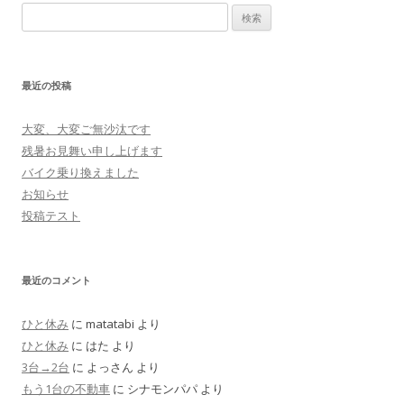
検
索:
最近の投稿
大変、大変ご無沙汰です
残暑お見舞い申し上げます
バイク乗り換えました
お知らせ
投稿テスト
最近のコメント
ひと休み
に
matatabi
より
ひと休み
に
はた
より
3台→2台
に
よっさん
より
もう1台の不動車
に
シナモンパパ
より