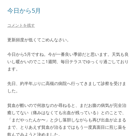
今日から5月
コメントを残す
更新頻度が低くてごめんなさい。
今日から5月ですね。今が一番良い季節だと思います。天気も良
いし暖かいのでここ1週間、毎日テラスでゆっくり過ごしており
ます。
先日、約半年ぶりに高槻の病院へ行ってきまして診察を受けま
した。
貧血が酷いので何故なのか尋ねると、まだお腹の病気が完全治
癒してない（痛みはなくても出血が残っている）とのことで、
「まだやったんか〜」と少し落胆しながらも再び出血が止まる
まで、とりあえず貧血が治るまではもう一度真面目に煎じ薬を
飲んでみようと決めました。