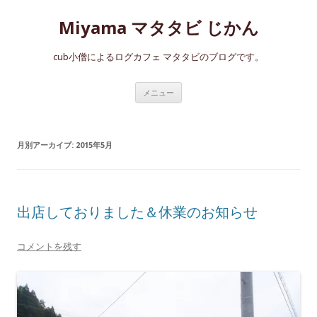
Miyama マタタビ じかん
cub小僧によるログカフェ マタタビのブログです。
コ
メニュー
ン
テ
ン
ツ
へ
月別アーカイブ:
2015年5月
ス
キ
ッ
プ
出店しておりました＆休業のお知らせ
コメントを残す