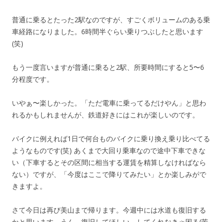
普通に乗るとたった2駅なのですが、すごくボリュームのある乗
車経路になりました。6時間半ぐらい乗りつぶしたと思います
(笑)
もう一度言いますが普通に乗ると2駅、所要時間にすると5〜6
分程度です。
いやぁ〜楽しかった。「ただ電車に乗ってるだけやん」と思わ
れるかもしれませんが、鉄道好きにはこれが楽しいのです。
バイクに例えれば1日で何台ものバイクに乗り換え乗り比べてる
ようなものです(笑) あくまで大回り乗車なので途中下車できな
い（下車するとその区間に相当する運賃を精算しなければなら
ない）ですが、「今度はここで降りてみたい」とか楽しみがで
きますよ。
さて今日は再び美山まで帰ります。今週中には水道も復旧する
かと思います。うん、復旧してほしい。してくれなきゃ困る(苦