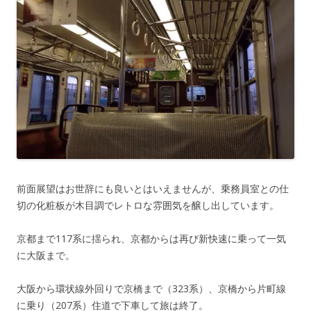
前面展望はお世辞にも良いとはいえませんが、乗務員室との仕
切の化粧板が木目調でレトロな雰囲気を醸し出しています。
京都まで117系に揺られ、京都からは再び新快速に乗って一気
に大阪まで。
大阪から環状線外回りで京橋まで（323系）、京橋から片町線
に乗り（207系）住道で下車して旅は終了。