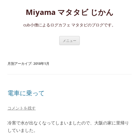
Miyama マタタビ じかん
cub小僧によるログカフェ マタタビのブログです。
コ
メニュー
ン
テ
ン
ツ
へ
月別アーカイブ:
2018年1月
ス
キ
ッ
プ
電車に乗って
コメントを残す
冷害で水が出なくなってしまいましたので、大阪の家に里帰り
していました。