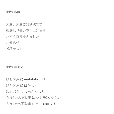
最近の投稿
大変、大変ご無沙汰です
残暑お見舞い申し上げます
バイク乗り換えました
お知らせ
投稿テスト
最近のコメント
ひと休み
に
matatabi
より
ひと休み
に
はた
より
3台→2台
に
よっさん
より
もう1台の不動車
に
シナモンパパ
より
もう1台の不動車
に
matatabi
より