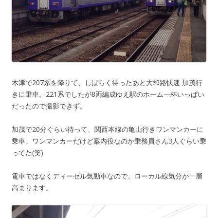
木津で207系を降りて、しばらく待ったあと大和路快速 加茂行
きに乗車。221系でしたが8両編成ゆえ駅のホーム一杯いっぱい
だったので撮影できず。
加茂で20分ぐらい待って、関西本線の亀山行きワンマンカーに
乗車。ワンマンカーだけど案内役なのか乗務員さん3人ぐらい乗
ってた(笑)
電車ではなくディーゼル気動車なので、ローカル線気分が一層
高まります。