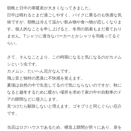
朝晩と日中の寒暖差が大きくなってきました。
日中は晴れるとまだ過ごしやすく、バイクに乗るのも快適な気
候ですが、朝晩は冷えて温かい飲み物や食べ物が恋しくなりま
す。個人的なことを申し上げると、冬用の肌着もまだ着ており
ません。Tシャツに適当なパーカーとかシャツを羽織ってるぐ
らい。
さて、そんなことより、この時期になると気になるのがカメム
シという虫です。
カメムシ、たいへん厄介なんです。
飛ぶ音と独特の悪臭に不快感を覚えます。
夏場は自然の中で生息してるので気にならないのですが、秋に
なると越冬するために暖かい場所を求めて家の中や自動車のド
アの隙間などに侵入します。
見つけたら駆除しないと増えます。ゴキブリと同じぐらい厄介
です。
当店はログハウスであるため、構造上隙間が所々にあり、扉を