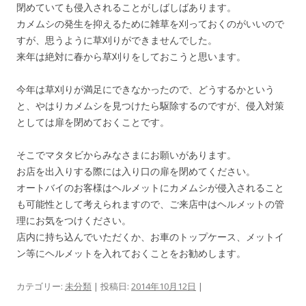
閉めていても侵入されることがしばしばあります。
カメムシの発生を抑えるために雑草を刈っておくのがいいので
すが、思うように草刈りができませんでした。
来年は絶対に春から草刈りをしておこうと思います。
今年は草刈りが満足にできなかったので、どうするかという
と、やはりカメムシを見つけたら駆除するのですが、侵入対策
としては扉を閉めておくことです。
そこでマタタビからみなさまにお願いがあります。
お店を出入りする際には入り口の扉を閉めてください。
オートバイのお客様はヘルメットにカメムシが侵入されること
も可能性として考えられますので、ご来店中はヘルメットの管
理にお気をつけください。
店内に持ち込んでいただくか、お車のトップケース、メットイ
ン等にヘルメットを入れておくことをお勧めします。
カテゴリー:
未分類
| 投稿日:
2014年10月12日
|