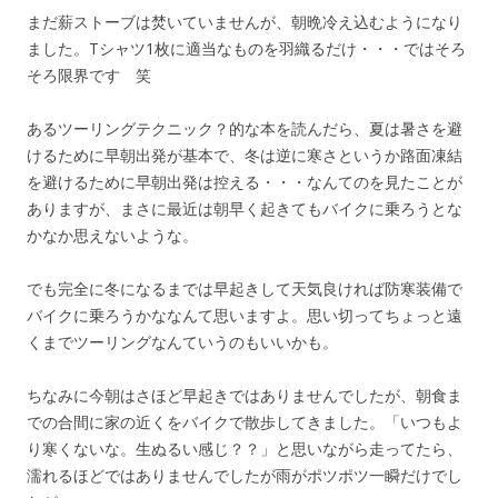
まだ薪ストーブは焚いていませんが、朝晩冷え込むようになり
ました。Tシャツ1枚に適当なものを羽織るだけ・・・ではそろ
そろ限界です 笑
あるツーリングテクニック？的な本を読んだら、夏は暑さを避
けるために早朝出発が基本で、冬は逆に寒さというか路面凍結
を避けるために早朝出発は控える・・・なんてのを見たことが
ありますが、まさに最近は朝早く起きてもバイクに乗ろうとな
かなか思えないような。
でも完全に冬になるまでは早起きして天気良ければ防寒装備で
バイクに乗ろうかななんて思いますよ。思い切ってちょっと遠
くまでツーリングなんていうのもいいかも。
ちなみに今朝はさほど早起きではありませんでしたが、朝食ま
での合間に家の近くをバイクで散歩してきました。「いつもよ
り寒くないな。生ぬるい感じ？？」と思いながら走ってたら、
濡れるほどではありませんでしたが雨がポツポツ一瞬だけでし