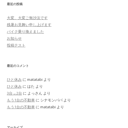
最近の投稿
大変、大変ご無沙汰です
残暑お見舞い申し上げます
バイク乗り換えました
お知らせ
投稿テスト
最近のコメント
ひと休み
に
matatabi
より
ひと休み
に
はた
より
3台→2台
に
よっさん
より
もう1台の不動車
に
シナモンパパ
より
もう1台の不動車
に
matatabi
より
アーカイブ