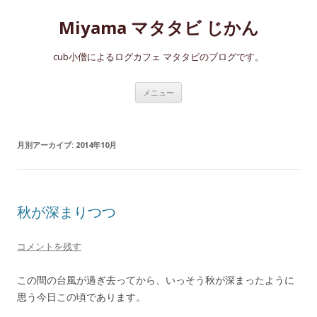
Miyama マタタビ じかん
cub小僧によるログカフェ マタタビのブログです。
コ
メニュー
ン
テ
ン
ツ
へ
月別アーカイブ:
2014年10月
ス
キ
ッ
プ
秋が深まりつつ
コメントを残す
この間の台風が過ぎ去ってから、いっそう秋が深まったように
思う今日この頃であります。