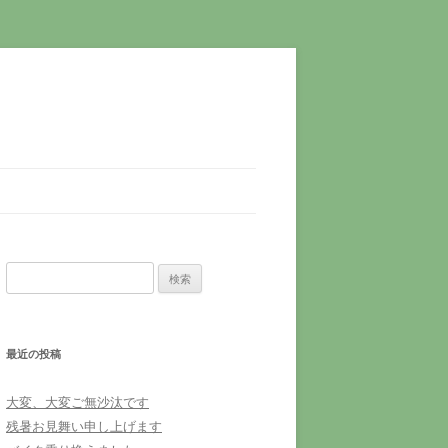
検
索:
最近の投稿
大変、大変ご無沙汰です
残暑お見舞い申し上げます