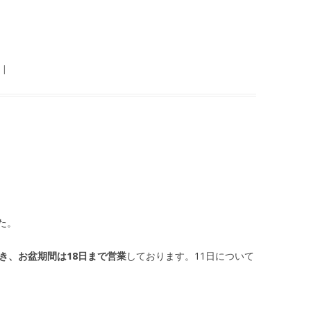
|
た。
除き、お盆期間は18日まで営業
しております。11日について