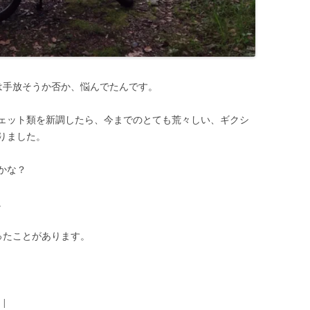
実は手放そうか否か、悩んでたんです。
ェット類を新調したら、今までのとても荒々しい、ギクシ
りました。
かな？
。
走ったことがあります。
|