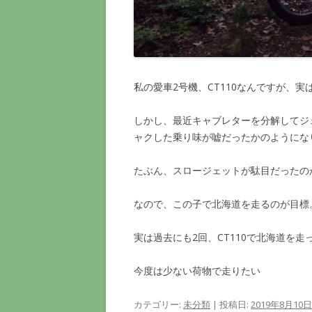
私の愛車2号機、CT110なんですが、
しかし、最近キャブレターを分解してジ
ャクした乗り味が嘘だったかのようにな
たぶん、スロージェットが駄目だったの
なので、この子で北海道を走るのが目標
実は過去にも2回、CT110で北海道を
今度は少ない荷物で走りたい
カテゴリー:
未分類
| 投稿日:
2019年8月10日