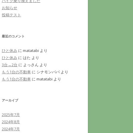
バイク乗り換えました
お知らせ
投稿テスト
最近のコメント
ひと休み
に
matatabi
より
ひと休み
に
はた
より
3台→2台
に
よっさん
より
もう1台の不動車
に
シナモンパパ
より
もう1台の不動車
に
matatabi
より
アーカイブ
2025年7月
2024年8月
2024年7月