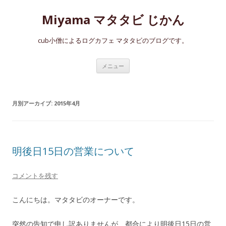
Miyama マタタビ じかん
cub小僧によるログカフェ マタタビのブログです。
コ
メニュー
ン
テ
ン
ツ
へ
月別アーカイブ:
2015年4月
ス
キ
ッ
プ
明後日15日の営業について
コメントを残す
こんにちは。マタタビのオーナーです。
突然の告知で申し訳ありませんが、都合により明後日15日の営