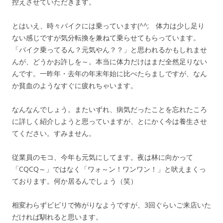
控えさせていただきます。
とはいえ、時々バイクには乗っています(^^; 体力は少し足り
ない感じですが気分転換を兼ねて乗らせてもらっています。
「バイク乗ってるん？元気やん？？」と思われるかもしれませ
んが、どうかお許しを～。本当に体力だけはまだ全然足りない
んです。一昨年・去年の年末年始に比べたらましですが、なん
か貧血のようなすぐに疲れちゃいます。
なんなんでしょう。またいずれ、病気だったことを忘れたころ
に詳しく紹介しようと思っていますが、とにかく今は養生させ
てください。すみません。
従業員のモコ、今年も元気にしてます。夜は林に向かって
「CQCQ～」ではなく「ワォ～ン！ワンワン！」と吠えまくっ
ております。何か居るんでしょう（笑）
相変わらずビビリで怖がりなようですが、3回ぐらいご来店いた
だければ馴れると思います。