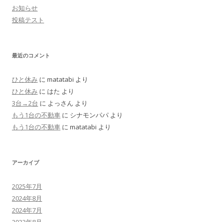
お知らせ
投稿テスト
最近のコメント
ひと休み
に
matatabi
より
ひと休み
に
はた
より
3台→2台
に
よっさん
より
もう1台の不動車
に
シナモンパパ
より
もう1台の不動車
に
matatabi
より
アーカイブ
2025年7月
2024年8月
2024年7月
2023年8月