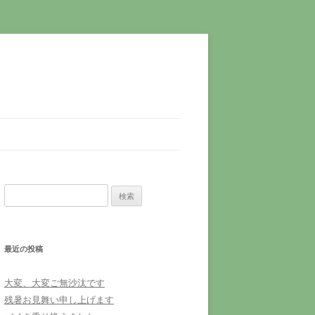
検
索:
最近の投稿
大変、大変ご無沙汰です
残暑お見舞い申し上げます