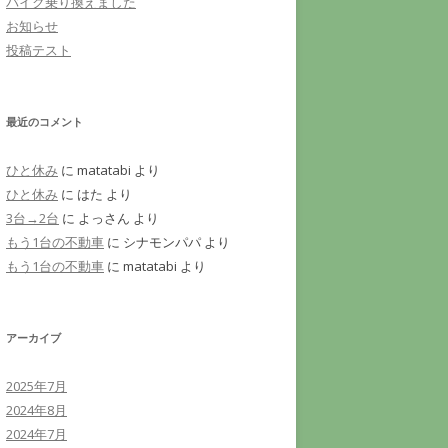
バイク乗り換えました
お知らせ
投稿テスト
最近のコメント
ひと休み
に
matatabi
より
ひと休み
に
はた
より
3台→2台
に
よっさん
より
もう1台の不動車
に
シナモンパパ
より
もう1台の不動車
に
matatabi
より
アーカイブ
2025年7月
2024年8月
2024年7月